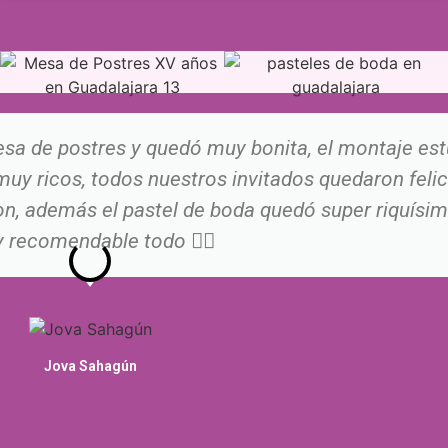
sa de postres y quedó muy bonita, el montaje es
muy ricos, todos nuestros invitados quedaron feli
on, además el pastel de boda quedó super riquísi
 recomendable todo 👌🏻
Jova Sahagún