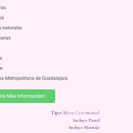
ras
os
s naturales
arias
s
je
ona Metropolitana de Guadalajara
cita Más Información
Tipo:
Mesa Ceremonial
Incluye Pastel
Incluye Montaje