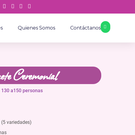
es
Quienes Somos
Contáctanos
ete Ceremonial
 130 a
150 personas
 (5 variedades)
nas