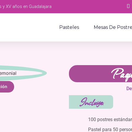
s y XV años en Guadalajara
Pasteles
Mesas De Postr
Paqu
ción
De
Incluye:
100 postres estándar
Pastel para 50 perso